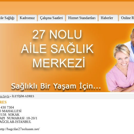
ile Sağlığı
Kadromuz
Çalışma Saatleri
Hizmet Standartları
Haberler
Online 
na Sayfa
» İLETİŞİM-ADRES
RES
 430 7304
00 MAHALLESİ
SOKAK
ARASI :18-20/1
R-İSTANBUL
tp://bagcilar27noluasm.net/