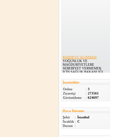
RANDEVU ALINMASI
YOĞUNLUK VE
MAĞDURİYETLERE
SEBEBİYET VERMEMEK
İÇİN SAĞLIK BAKANLIĞI
182 NUMARALI TELEFON
H...
13.02.2015
İstatistikler
Online
:
3
ADRES DEĞİŞİKLİĞİ
Ziyaretçi
:
273561
AİLE SAĞLIĞI
Görüntüleme
:
624697
MERKEZİMİZ YENİ
ADRESTE HİZMETE
DEVAM EDİYOR.....
02.02.2015
Hava Durumu
Şehir
:
İstanbul
Yeni Web Sitemiz
Sıcaklık
:
C
Yeni Web Sitemiz...
Durum
:
22.08.2011