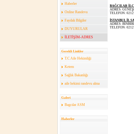
Haberler
BAĞCILAR İL
ADRES: GÜNEŞ
Online Randevu
TELEFON: 0212 
Faydalı Bilgiler
İSTANBUL İL 
ADRES: BİNBİ
TELEFON: 0212 
DUYURULAR
İLETİŞİM-ADRES
Gerekli Linkler
T.C Aile Hekimliği
Ketem
Sağlık Bakanlığı
aile hekimi randevu alma
Galeri
Bagcılar ASM
Haberler