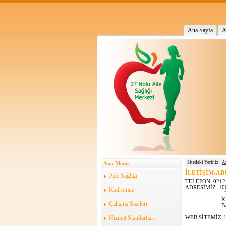
Ana Sayfa
A
Sitedeki Yeriniz :
A
Ana Menü
İLETİŞİM-AD
Aile Sağlığı
TELEFON: 0212
ADRESİMİZ: 1
Kadromuz
2158. 
KAPI NUM
Çalışma Saatleri
BAĞCILA
Hizmet Standartları
WEB SİTEMİZ: ht