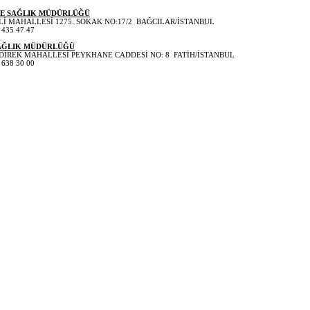
ÇE SAĞLIK MÜDÜRLÜĞÜ
Lİ MAHALLESİ 1275. SOKAK NO:17/2 BAĞCILAR/İSTANBUL
435 47 47
SAĞLIK MÜDÜRLÜĞÜ
RDİREK MAHALLESİ PEYKHANE CADDESİ NO: 8 FATİH/İSTANBUL
638 30 00