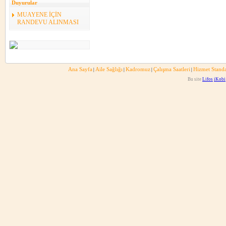
Duyurular
MUAYENE İÇİN
RANDEVU ALINMASI
Ana Sayfa
Aile Sağlığı
Kadromuz
Çalışma Saatleri
Hizmet Standa
|
|
|
|
Bu site
Lifos
iKobi