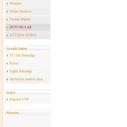
Haberler
Online Randevu
Faydalı Bilgiler
DUYURULAR
İLETİŞİM-ADRES
Gerekli Linkler
T.C Aile Hekimliği
Ketem
Sağlık Bakanlığı
aile hekimi randevu alma
Galeri
Bagcılar ASM
Haberler