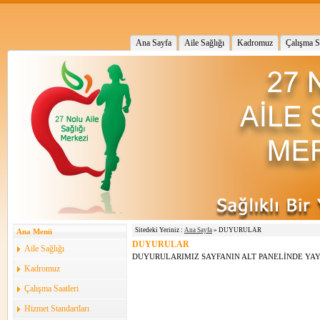
Ana Sayfa
Aile Sağlığı
Kadromuz
Çalışma Sa
Sitedeki Yeriniz :
Ana Sayfa
» DUYURULAR
Ana Menü
DUYURULAR
Aile Sağlığı
DUYURULARIMIZ SAYFANIN ALT PANELİNDE YAY
Kadromuz
Çalışma Saatleri
Hizmet Standartları