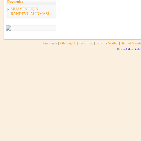
Duyurular
MUAYENE İÇİN
RANDEVU ALINMASI
Ana Sayfa
Aile Sağlığı
Kadromuz
Çalışma Saatleri
Hizmet Standa
|
|
|
|
Bu site
Lifos
iKobi