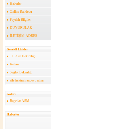
Haberler
Online Randevu
Faydalı Bilgiler
DUYURULAR
İLETİŞİM-ADRES
Gerekli Linkler
T.C Aile Hekimliği
Ketem
Sağlık Bakanlığı
aile hekimi randevu alma
Galeri
Bagcılar ASM
Haberler