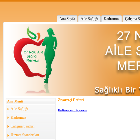
Ana Sayfa
Aile Sağlığı
Kadromuz
Çalışma Sa
Ziyaretçi Defteri
Ana Menü
Aile Sağlığı
Deftere siz de yazın
Kadromuz
Çalışma Saatleri
Hizmet Standartları