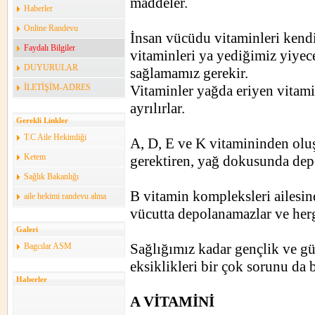
maddeler.
Haberler
Online Randevu
İnsan vücüdu vitaminleri kendi
Faydalı Bilgiler
vitaminleri ya yediğimiz yiyece
DUYURULAR
sağlamamız gerekir.
İLETİŞİM-ADRES
Vitaminler yağda eriyen vitami
ayrılırlar.
Gerekli Linkler
T.C Aile Hekimliği
A, D, E ve K vitamininden oluşa
Ketem
gerektiren, yağ dokusunda depo
Sağlık Bakanlığı
B vitamin kompleksleri ailesin
aile hekimi randevu alma
vücutta depolanamazlar ve herg
Galeri
Sağlığımız kadar gençlik ve güz
Bagcılar ASM
eksiklikleri bir çok sorunu da 
Haberler
A VİTAMİNİ