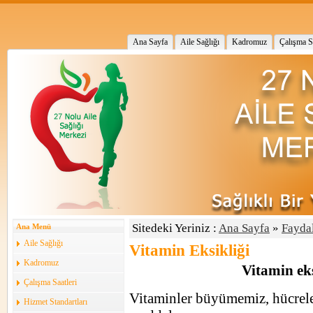
Ana Sayfa
Aile Sağlığı
Kadromuz
Çalışma Sa
Sitedeki Yeriniz :
Ana Sayfa
»
Faydal
Ana Menü
Aile Sağlığı
Vitamin Eksikliği
Kadromuz
Vitamin eksi
Çalışma Saatleri
Vitaminler büyümemiz, hücreler
Hizmet Standartları