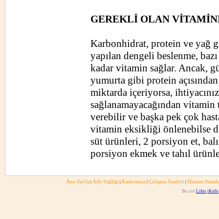
GEREKLİ OLAN VİTAMİN
Karbonhidrat, protein ve yağ gi
yapılan dengeli beslenme, baz
kadar vitamin sağlar. Ancak, g
yumurta gibi protein açısından
miktarda içeriyorsa, ihtiyacın
sağlanamayacağından vitamin tak
verebilir ve başka pek çok hast
vitamin eksikliği önlenebilse 
süt ürünleri, 2 porsiyon et, ba
porsiyon ekmek ve tahıl ürünle
Ana Sayfa
Aile Sağlığı
Kadromuz
Çalışma Saatleri
Hizmet Standa
|
|
|
|
Bu site
Lifos
iKobi