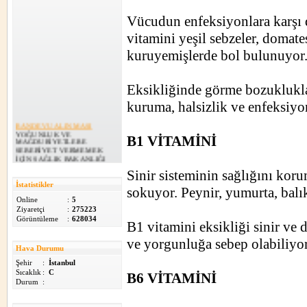
Vücudun enfeksiyonlara karşı d
vitamini yeşil sebzeler, domates
kuruyemişlerde bol bulunuyor
Eksikliğinde görme bozuklukları
kuruma, halsizlik ve enfeksiyon
RANDEVU ALINMASI
YOĞUNLUK VE
B1 VİTAMİNİ
MAĞDURİYETLERE
SEBEBİYET VERMEMEK
İÇİN SAĞLIK BAKANLIĞI
182 NUMARALI TELEFON
H...
Sinir sisteminin sağlığını kor
13.02.2015
İstatistikler
sokuyor. Peynir, yumurta, balı
Online
:
5
ADRES DEĞİŞİKLİĞİ
Ziyaretçi
:
275223
AİLE SAĞLIĞI
Görüntüleme
:
628034
MERKEZİMİZ YENİ
B1 vitamini eksikliği sinir ve d
ADRESTE HİZMETE
DEVAM EDİYOR.....
ve yorgunluğa sebep olabiliyor
02.02.2015
Hava Durumu
Şehir
:
İstanbul
Yeni Web Sitemiz
Sıcaklık
:
C
B6 VİTAMİNİ
Yeni Web Sitemiz...
Durum
:
22.08.2011