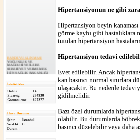
Hipertansiyonun ne gibi zara
Hipertansiyon beyin kanaması ve
görme kaybı gibi hastalıklara n
tutulan hipertansiyon hastaları
Hipertansiyon tedavi edilebil
RANDEVU ALINMASI
YOĞUNLUK VE
MAĞDURİYETLERE
SEBEBİYET VERMEMEK
Evet edilebilir. Ancak hipertan
İÇİN SAĞLIK BAKANLIĞI
182 NUMARALI TELEFON
kan basıncı normal sınırlara dü
H...
13.02.2015
İstatistikler
ulaşacaktır. Bu nedenle tedaviy
Online
:
14
ADRES DEĞİŞİKLİĞİ
gidilmelidir.
Ziyaretçi
:
274938
AİLE SAĞLIĞI
Görüntüleme
:
627277
MERKEZİMİZ YENİ
ADRESTE HİZMETE
DEVAM EDİYOR.....
Bazı özel durumlarda hipertans
02.02.2015
Hava Durumu
olabilir. Bu durumlarda böbrek
Şehir
:
İstanbul
Yeni Web Sitemiz
Sıcaklık
:
C
basıncı düzelebilir veya daha az
Yeni Web Sitemiz...
Durum
:
22.08.2011