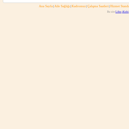
Ana Sayfa
Aile Sağlığı
Kadromuz
Çalışma Saatleri
Hizmet Standa
|
|
|
|
Bu site
Lifos
iKobi