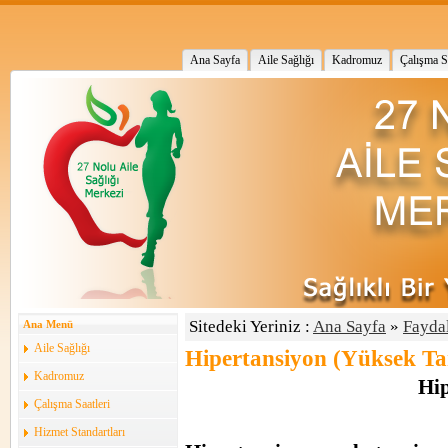
Ana Sayfa
Aile Sağlığı
Kadromuz
Çalışma Sa
Sitedeki Yeriniz :
Ana Sayfa
»
Faydal
Ana Menü
Aile Sağlığı
Hipertansiyon (Yüksek Ta
Kadromuz
Hip
Çalışma Saatleri
Hizmet Standartları