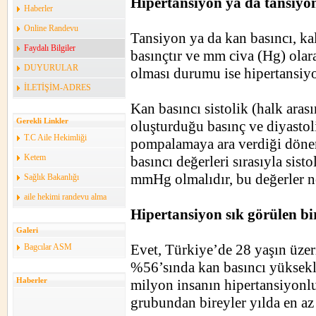
Hipertansiyon ya da tansiyon
Haberler
Online Randevu
Tansiyon ya da kan basıncı, k
Faydalı Bilgiler
basınçtır ve mm civa (Hg) olara
DUYURULAR
olması durumu ise hipertansiyo
İLETİŞİM-ADRES
Kan basıncı sistolik (halk ara
Gerekli Linkler
oluşturduğu basınç ve diyastol
T.C Aile Hekimliği
pompalamaya ara verdiği dönem
Ketem
basıncı değerleri sırasıyla sis
mmHg olmalıdır, bu değerler no
Sağlık Bakanlığı
aile hekimi randevu alma
Hipertansiyon sık görülen bi
Galeri
Evet, Türkiye’de 28 yaşın üzer
Bagcılar ASM
%56’sında kan basıncı yüksekli
Haberler
milyon insanın hipertansiyonl
grubundan bireyler yılda en az 