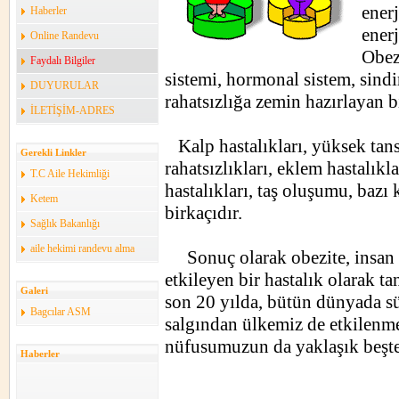
enerj
Haberler
enerj
Online Randevu
Obez
Faydalı Bilgiler
sistemi, hormonal sistem, sindi
DUYURULAR
rahatsızlığa zemin hazırlayan bi
İLETİŞİM-ADRES
Kalp hastalıkları, yüksek tans
Gerekli Linkler
rahatsızlıkları, eklem hastalıklar
T.C Aile Hekimliği
hastalıkları, taş oluşumu, bazı 
Ketem
birkaçıdır.
Sağlık Bakanlığı
aile hekimi randevu alma
Sonuç olarak obezite, insan y
etkileyen bir hastalık olarak t
Galeri
son 20 yılda, bütün dünyada sür
Bagcılar ASM
salgından ülkemiz de etkilenme
nüfusumuzun da yaklaşık beşte 
Haberler