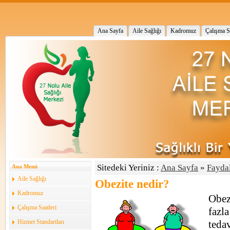
Ana Sayfa
Aile Sağlığı
Kadromuz
Çalışma Sa
Sitedeki Yeriniz :
Ana Sayfa
»
Faydal
Ana Menü
Aile Sağlığı
Obezite nedir?
Kadromuz
Obez
Çalışma Saatleri
fazl
Hizmet Standartları
tedav