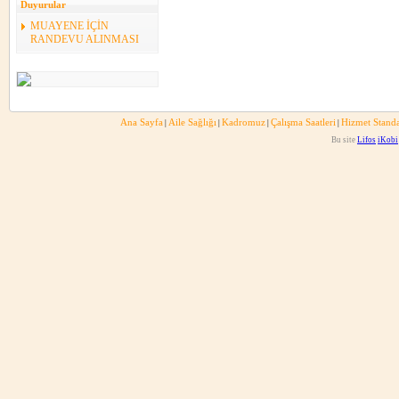
Duyurular
MUAYENE İÇİN
RANDEVU ALINMASI
Ana Sayfa
Aile Sağlığı
Kadromuz
Çalışma Saatleri
Hizmet Standa
|
|
|
|
Bu site
Lifos
iKobi