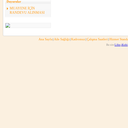
Duyurular
MUAYENE İÇİN
RANDEVU ALINMASI
Ana Sayfa
Aile Sağlığı
Kadromuz
Çalışma Saatleri
Hizmet Standa
|
|
|
|
Bu site
Lifos
iKobi