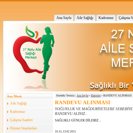
Ana Sayfa
Aile Sağlığı
Kadromuz
Çalışma Sa
Sitedeki Yeriniz :
Ana Sayfa
»
Haberler
» RANDEVU ALINMASI
Ana Menü
RANDEVU ALINMASI
Aile Sağlığı
YOĞUNLUK VE MAĞDURİYETLERE SEBEBİYET
Kadromuz
RANDEVU ALINIZ...
Çalışma Saatleri
SAĞLIKLI GÜNLER DİLERİZ...
Hizmet Standartları
10:15, 13.02.2015