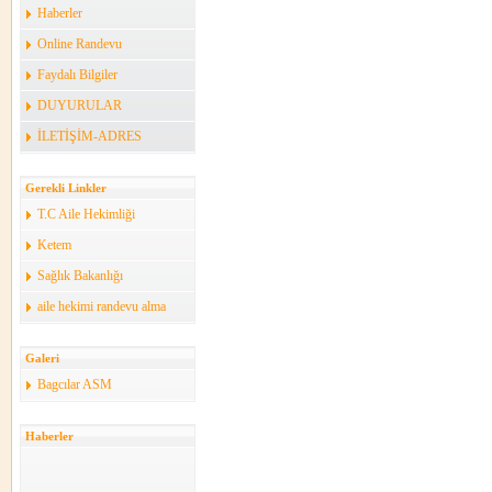
Haberler
Online Randevu
Faydalı Bilgiler
DUYURULAR
İLETİŞİM-ADRES
Gerekli Linkler
T.C Aile Hekimliği
Ketem
Sağlık Bakanlığı
aile hekimi randevu alma
Galeri
Bagcılar ASM
Haberler